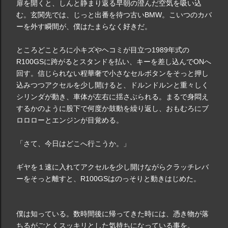
扉を開くと、しんと静まり返る早朝の澄んだ空気を吸い込
む。玄関先では、じっと出番を待つ古いBMW。こいつのカバ
ーを外す瞬間が、僕はたまらなく好きだ。
ところどことろに小キズやヘコミが目立つ1989年式の
R100GSに跨がるとスタンドを払い、キーを差し込んでONへ
回す。信じられない程華奢で小さなセルボタンをそっと押し
込みつつアクセルを少し開けると、ドルンドルンと重々しく
シリンダが動き、車体が左右に揺さぶられる。まるで身悶え
するかのように股下で何度か鼓動を繰り返し、おもむろにブ
ロロローとエンジンが目覚める。
「さて、今日はどこへ行こうか。」
ギヤを１速に入れてアクセルを少し開けながらクラッチレバ
ーをそっと離すと、R100GSはのっそりと動きはじめた。
僕は知っている。数時間後に帰ってきた時には、憑き物が落
ちるがごとくスッキリとした気持ちになっている事を。