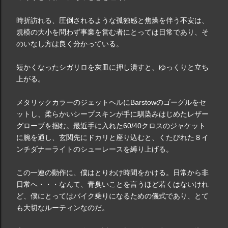
時折訪れる、圧倒されるような孤独感と焦燥を伴う不安は、
規模の大小を問わず事業を営む者にとっては日常であり、そ
のいなし方は良く分かっている。
短かくなったシガリロを灰皿に押し潰すと、ゆっくりと立ち
上がる。
メタリックカラーのジェットヘルにBarstowのゴーグルをセ
ットし、柔らかいシープスキンが手に馴染みはじめたレザー
グローブを掴む。最近手に入れた60/40クロスのジャケット
に腕を通し、玄関先にドカリと座り込むと、くたびれた８イ
ンチダナーライトのシューレースを縛り上げる。
この一連の動作に、僕はとりわけ時間をかける。日常から非
日常へ・・・なんて、青臭いことを言うほど若くはないけれ
ど、僕にとってはバイク乗りになるための儀式であり、とて
も大切なルーティンなのだ。