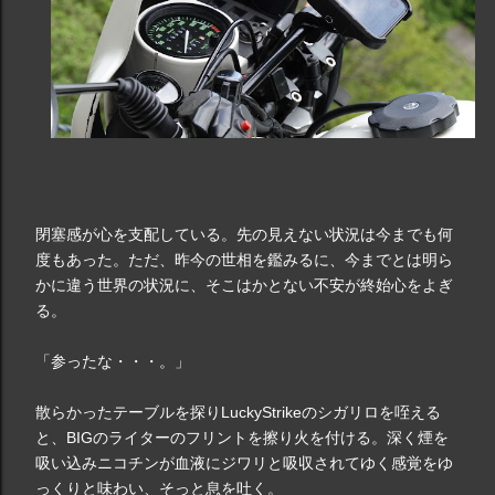
閉塞感が心を支配している。先の見えない状況は今までも何
度もあった。ただ、昨今の世相を鑑みるに、今までとは明ら
かに違う世界の状況に、そこはかとない不安が終始心をよぎ
る。
「参ったな・・・。」
散らかったテーブルを探りLuckyStrikeのシガリロを咥える
と、BIGのライターのフリントを擦り火を付ける。深く煙を
吸い込みニコチンが血液にジワリと吸収されてゆく感覚をゆ
っくりと味わい、そっと息を吐く。