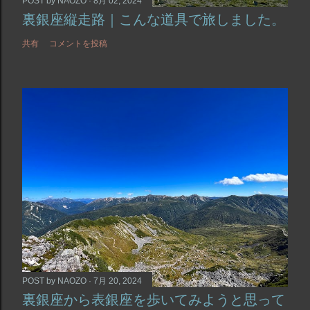
POST by
NAOZO
8月 02, 2024
裏銀座縦走路｜こんな道具で旅しました。
共有
コメントを投稿
POST by
NAOZO
7月 20, 2024
裏銀座から表銀座を歩いてみようと思って