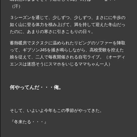
（汗）
３シーズンを通じて、少しずつ、少しずつ、まさにに牛歩の
如く山に登る体力を積み上げて、満を持して迎えた冬山だっ
たのに、あまりの寒さに引きこもりの日々。
蓄熱暖房でヌクヌクに温められたリビングのソファーを陣取
って、ギブソンJ45を掻き鳴らしながら、高校受験を控えた
娘を従えて、二人で毎夜開催される自宅ライブ。（オーディ
エンスは迷惑そうにスマホをいじるママちゃん一人）
何やってんだ・・・俺。
そして、いよいよ今年もこの季節がやってきた。
『冬来たる・・・』