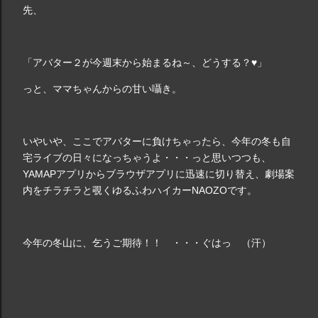
先、
「アバター２が今週末から始まるね～、どうする？♥」
っと、ママちゃんからの甘い囁き。
いやいや、ここでアバターに負けちゃったら、今年の冬も自
宅ライブの日々になっちゃうよ・・・っと思いつつも、
YAMAPアプリからブラウザアプリに迅速に切り替え、劇場案
内をチラチラと覗くゆるふわハイカーNAOZOです。
今年の冬山に、乞うご期待！！ ・・・ぐはっ （汗）