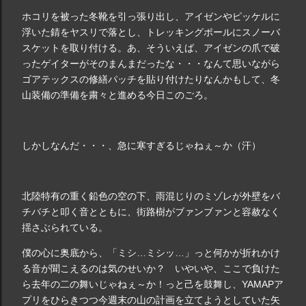
ホコリを被った冬靴を引っ張り出し、アイゼンやピッケルに
浮いた錆をヤスリで落とし、トレッキングポールにスノーバ
スケットを取り付ける。あ、そういえば、アイゼンの爪で破
ったゲイターがそのまんまだったな・・・なんて思いながら
ゴアテックスの修繕パッチを貼り付けたりなんかもして、冬
山装備の準備を粛々と進める今日このごろ。
しかしなんだ・・・、急に寒すぎるじゃねぇ～か（汗）
北陸特有の重く鉛色の空の下、雨混じりのミゾレが外壁をバ
チバチと叩く音とともに、街路樹がブァンブァンと容赦なく
揺さぶられている。
僕の心に奥底から、「ミシ…ミシッ…」っと何かが折れかけ
る音が聞こえるのは気のせいか？ いやいや、ここで負けた
ら去年の二の舞いじゃねぇ～か！っと己を鼓舞し、YAMAPア
プリをひらきつつ今週末の山の計画を立てようとしていた矢