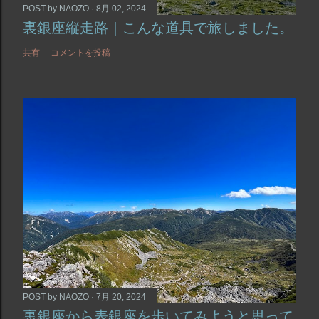
POST by
NAOZO
8月 02, 2024
裏銀座縦走路｜こんな道具で旅しました。
共有
コメントを投稿
POST by
NAOZO
7月 20, 2024
裏銀座から表銀座を歩いてみようと思って