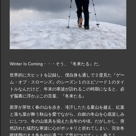
Winter Is Coming・・・そう、『冬来たる』だ。
世界的に大ヒットを記録し、僕自身も通しで２度見た『ゲー
ム・オブ・スローンズ』のシーズン１のエピソード１のタイ
トルなんだけど、年末の寒波が訪れるこの時期になると、必
ず脳裏に浮かぶこの言葉、『冬来たる』
新芽が芽吹く春の山を歩き、滝汗したたる夏山を越え、紅葉
と落ち葉が舞う秋山を愛でながら、白銀の冬山を心底楽しみ
にしつつ、冬の山道具を揃えた去年の今頃。だがしかし、突
然訪れた猛烈な寒波に心がポッキリと折れてしまい、完全冬
眠状態のまま冬をやり過ごして気がつけば・・・春？！