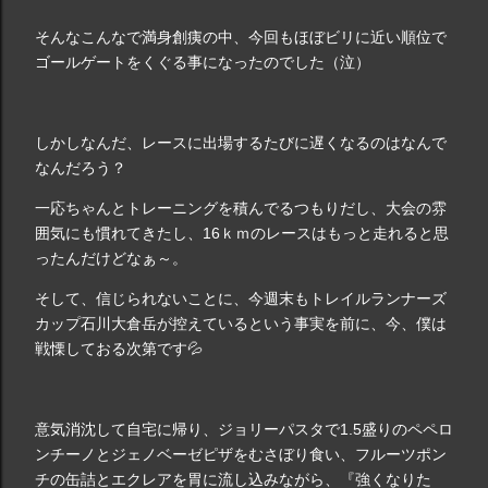
そんなこんなで満身創痍の中、今回もほぼビリに近い順位で
ゴールゲートをくぐる事になったのでした（泣）
しかしなんだ、レースに出場するたびに遅くなるのはなんで
なんだろう？
一応ちゃんとトレーニングを積んでるつもりだし、大会の雰
囲気にも慣れてきたし、16ｋｍのレースはもっと走れると思
ったんだけどなぁ～。
そして、信じられないことに、今週末もトレイルランナーズ
カップ石川大倉岳が控えているという事実を前に、今、僕は
戦慄しておる次第です💦
意気消沈して自宅に帰り、ジョリーパスタで1.5盛りのペペロ
ンチーノとジェノベーゼピザをむさぼり食い、フルーツポン
チの缶詰とエクレアを胃に流し込みながら、『強くなりた