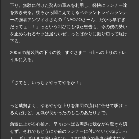
下り。無駄に付けた贅肉の重みを利用し、軽快にランナー達
を抜き去る。後ろから聞こえてくるベテラントレイルランナ
ーの強者アンツィオさんの「NAOZOさーん、だから早すぎ
だってぇ～！」っという叫びにも似た忠告も、今の僕の勢い
を止められるヤツは居ないぜ…っとばかりに振り切って駆け
下る。
200ｍの舗装路の下りの後、すぐさま二上山への上りのトレ
イルに入る。
『さてと、いっちょやってやるか！』
っと威勢よく、ゆるやかな上りを集団の流れに任せて駆け上
るんだけど、元気が良かったのもこのあたりまで。
急激に上がる心拍と、早々にへばる両足に我ながら驚きを隠
せず、それでもどうにか前のランナーに付いていかねば…っ
と、ギリギリまで追い込むも、2キロ地点で鼻血が盛大にド