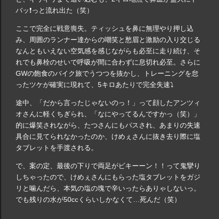
バッ❗️っと流れ出た（笑）
ここで完全に戦意喪失。ティッシュを鼻に無理やり押し込
み、周囲のランナー達からの嘲笑と愁眉と激励の入り交じる
なんともいえない空気感を感じながらも必至に走り続け、そ
れでも鼻栓のせいで呼吸が間に合わずに息切れ必至。さらに
GWの飽食のバイク旅でうつつを抜かし、トレーニングを怠
ったツケが確実に現れて、5キロあたりで完全失速⤵︎
途中、「だから言ったじゃないのっ！」って顔したアンツィ
オさんに軽くちぎられ、「なにやってるんですかっ（笑）」
的に爆笑されながら、たつさんにもパスされ、あまりの失速
具合に見てられなかったのか、けめぇさんに抜き去り際に塩
タブレットを手渡される。
で、案の定、最後の下りで両足がビキーーン！！って鬼攣り
しちゃったので、けめぇさんにもらった塩タブレットをガジ
リと噛んだら、本気の塩の塊で辛いったらありゃしないっ。
でも残りの水が50ccくらいしかなくて…死んだ（笑）