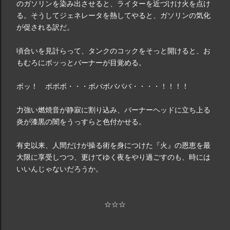
のガソリンを染み出させると、ライターを近づけけ火を点け
る。そうしてジェネレータを熱してやると、ガソリンの気化
が促される訳だ。
頃合いを見計らって、タンクのコックをそっと開けると、お
もむろにボッっとバーナーが目覚める。
ボッ！ ボボボ・・・ボバボバババ・・・・！！！！
力強い燃焼音が静寂に割り込み、バーナーヘッドに立ち上る
炎が漆黒の闇をうっすらと色付かせる。
有史以来、人間だけが操る術を身につけた『火』の恩恵を最
大限に享受しつつ、更けてゆく夜をやり過ごすのも、時には
いいんじゃないだろうか。
☆☆☆