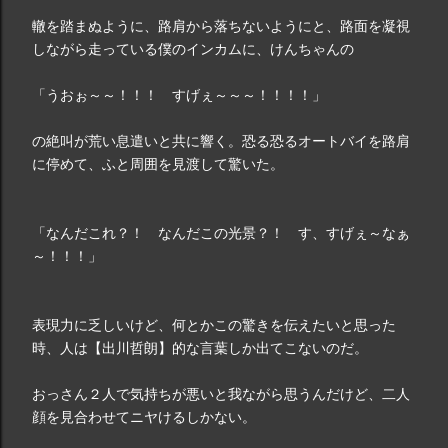
轍を踏まぬように、路肩から落ちないようにと、路面を凝視
しながら走っている僕のインカムに、けんちゃんの
「うおぉ～～！！！ すげぇ～～～！！！！」
の絶叫が荒い息遣いと共に響く。恐る恐るオートバイを路肩
に停めて、ふと周囲を見渡して驚いた。
「なんだこれ？！ なんだこの光景？！ す、すげぇ～なぁ
～！！！」
表現力に乏しいけど、何とかこの驚きを伝えたいと思った
時、人は【出川哲朗】的な言葉しか出てこないのだ。
おっさん２人で気持ちが悪いと我ながら思うんだけど、二人
顔を見合わせてニヤけるしかない。