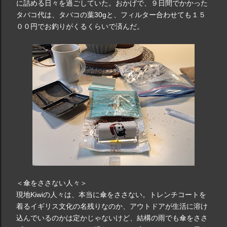
に詰める日々を過ごしていた。おかげで、９日間でかかった
タバコ代は、タバコの葉30gと、フィルター合わせても１５
００円でお釣りがくるくらいで済んだ。
＜傘をささない人々＞
現地Kiwiの人々は、本当に傘をささない。トレンチコートを
着るイギリス文化の名残りなのか、アウトドアが生活に溶け
込んでいるのかは定かじゃないけど、結構の雨でも傘をささ