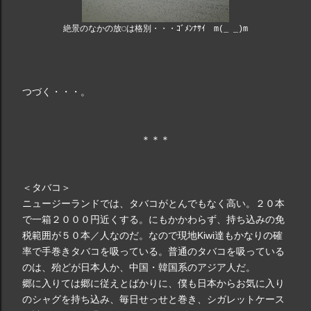
絶景のなかの放◯は格別・・・ｺﾞﾒﾝﾅｻｲ m(_ _)m
つづく・・・。
＊＊＊
＜タバコ＞
ニュージーランドでは、タバコがとんでもなく高い。２０本
で一箱２０００円近くする。にもかかわらず、持ち込みの免
税範囲が５０本／人なのだ。なので現地Kiwi達もかなりの確
率で手巻きタバコを吸っている。普通のタバコを吸っている
のは、殆どが日本人か、中国・韓国系のアジア人だ。
郷に入りては郷に従えとばかりに、僕も日本からお気に入り
のシャグを持ち込み、毎日せっせと巻き、シガレットケース